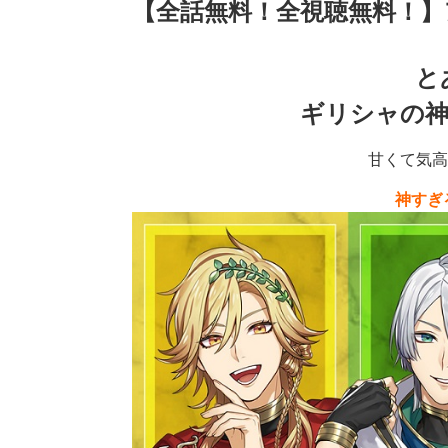
【全話無料！全視聴無料！】
と
ギリシャの
甘くて気高
神すぎ