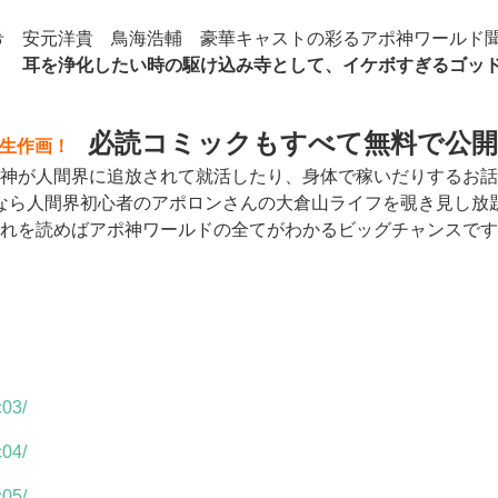
希 安元洋貴 鳥海浩輔 豪華キャストの彩るアポ神ワールド
ス！
耳を浄化したい時の駆け込み寺として、イケボすぎるゴッドボ
必読コミックもすべて無料で公開
生作画！
神が人間界に追放されて就活したり、身体で稼いだりするお話
なら人間界初心者のアポロンさんの大倉山ライフを覗き見し放
れを読めばアポ神ワールドの全てがわかるビッグチャンスです
c03/
c04/
c05/