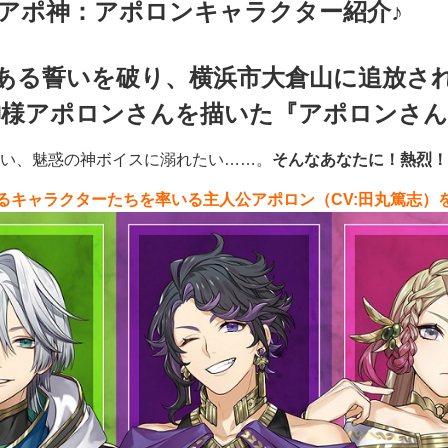
アポ神：アポロンキャラクター紹介♪
ある誓いを破り、横浜市大倉山に追放さ
神様アポロンさんを描いた『アポロンさん
い、魅惑の神ボイスに溺れたい……。
そんなあなたに！熱烈！
るキャラクターたちを率いる主人公アポロン（CV:田丸篤志）