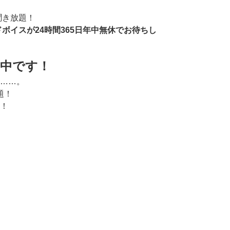
聞き放題！
イスが24時間365日年中無休でお待ちし
中です！
……。
題！
！