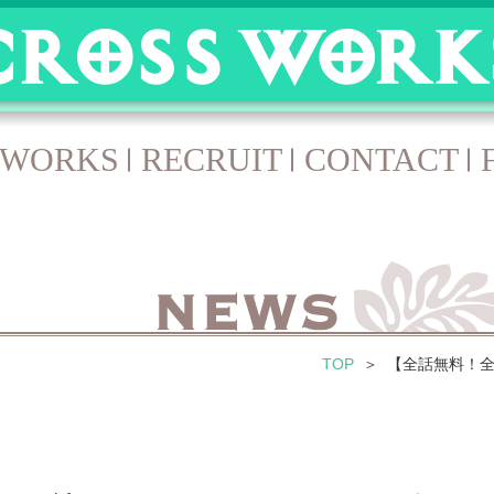
WORKS
RECRUIT
CONTACT
TOP
【全話無料！全