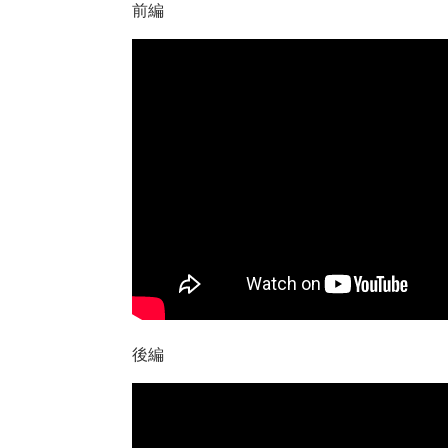
前編
後編